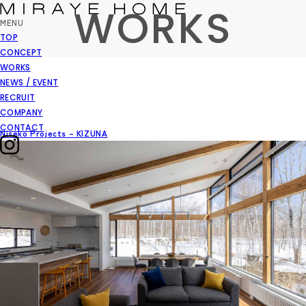
WORKS
MENU
TOP
CONCEPT
WORKS
NEWS
/
EVENT
RECRUIT
COMPANY
CONTACT
Niseko Projects – KIZUNA