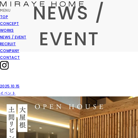
NEWS
/
MENU
TOP
CONCEPT
EVENT
WORKS
NEWS
/
EVENT
RECRUIT
COMPANY
CONTACT
2025.10.15
イベント