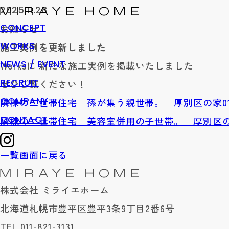
2025.11.28
CONCEPT
お知らせ
WORKS
施工実例を更新しました
NEWS
/
EVENT
Worksに 新たな施工実例を掲載いたしました
RECRUIT
ぜひご覧ください！
COMPANY
隣棟の二世帯住宅｜孫が集う親世帯。 厚別区の家0
CONTACT
隣棟の二世帯住宅｜美容室併用の子世帯。 厚別区の
一覧画面に戻る
株式会社 ミライエホーム
北海道札幌市豊平区豊平3条9丁目2番6号
TEL.011-821-3131